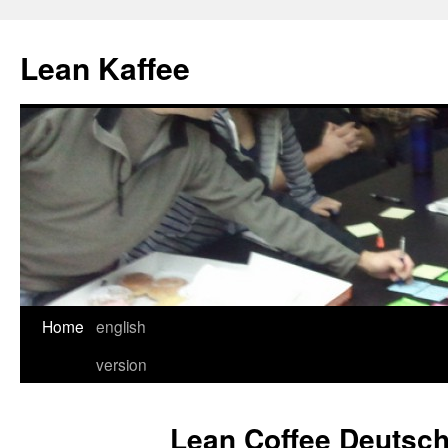
Lean Kaffee
Home
english
Skip
version
to
content
Lean Coffee Deutsch